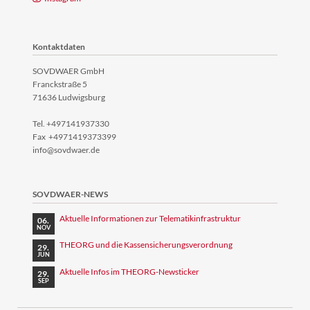
Kontaktdaten
SOVDWAER GmbH
Franckstraße 5
71636 Ludwigsburg
Tel. +497141937330
Fax +4971419373399
info@sovdwaer.de
SOVDWAER-NEWS
Aktuelle Informationen zur Telematikinfrastruktur
06.
NOV
THEORG und die Kassensicherungsverordnung
29.
JUN
Aktuelle Infos im THEORG-Newsticker
29.
SEP