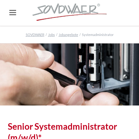
SOVDWAER
Jobs
Jobangebote
Systemadministrator
Senior Systemadministrator
(m/w/d)*