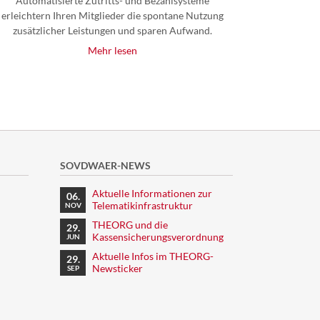
Automatisierte Zutritts- und Bezahlsysteme
erleichtern Ihren Mitglieder die spontane Nutzung
zusätzlicher Leistungen und sparen Aufwand.
Mehr lesen
SOVDWAER-NEWS
Aktuelle Informationen zur
06.
Telematikinfrastruktur
NOV
THEORG und die
29.
Kassensicherungsverordnung
JUN
Aktuelle Infos im THEORG-
29.
Newsticker
SEP