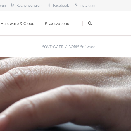
ogin
Rechenzentrum
Facebook
Instagram
Navigation
überspringen
Hardware & Cloud
Praxiszubehör
heraConnect
g
Heilmittelkatalog
SOVDWAER
BORIS Software
ßigen
ber die App können Ihre Patienten ihre Termine
p
Physiotools
eiches
insehen, buchen und absagen, eine Nachricht an die
fonschulung
Grafikservice
raxis schicken und vieles mehr.
penschulung
ne-Workshop
eme