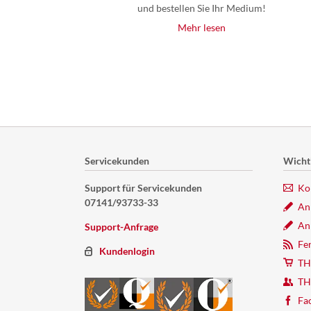
und bestellen Sie Ihr Medium!
Mehr lesen
Servicekunden
Wichti
Support für Servicekunden
Ko
07141/93733-33
An
An
Support-Anfrage
Fe
Kundenlogin
TH
TH
Fa